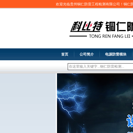
欢迎光临贵州铜仁防雷工程检测有限公司！铜仁
首页
公司简介
电源防雷模块