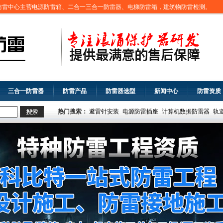
防雷中心主营电源防雷箱、二合一三合一防雷器、电梯防雷箱，建筑物防雷检测。
三合一防雷器
防雷产品
防雷器选型
新闻中心
防雷资质
热门搜索：
避雷针安装
电源防雷插座
计算机数据防雷器
轨