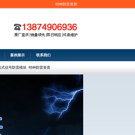
特种防雷资质
案例展示
联系我们
道式信号防雷模块
特种防雷资质