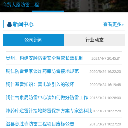
商贸大厦防雷工程
新闻中心
查看更多»
公司新闻
行业动态
贵州：构建安顺防雷安全监管长效机制
2021/4/7 20:45:31
铜仁防雷专家谈炸药库防雷接地规范
2020/3/24 16:22:20
铜仁避雷知识：雷电波引入的破坏
2020/3/24 16:19:48
铜仁气象局防雷中心谈如何做好防雷工作
2015/3/21 10:28:00
炸药库避雷针接地防雷保护方案专家选科比特防雷
2015/3/21 10:27:28
温县慈胜寺防雷工程项目废标公告
2015/3/21 10:27:20