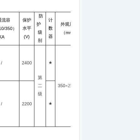
防
通流容
保护
计
护
外观尺寸
10/350
水平
数
）
级
mm
（
）
(V)
器
KA
别
/
2400
★
第
350
二
×
250
×
95
级
/
2200
★