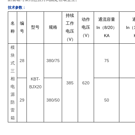
技术参数：
持续
动作
通流容量
名
编
工作
型号
规格
电压
In
8/20
In
（
）
（
称
号
电压
V
（
）
KA
V
（
）
模
块
28
380/75
75
式
三
相
KBT-
385
620
电
BJX20
源
29
380/50
50
防
雷
箱