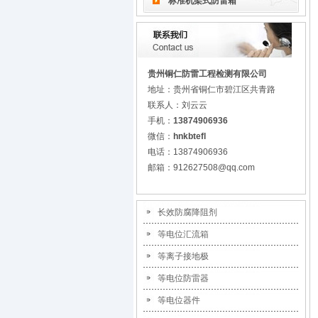
标准机架式防雷箱
贵州铜仁防雷工程检测有限公司
地址：贵州省铜仁市碧江区共青路
联系人：刘云云
手机：
13874906936
微信：
hnkbtefl
电话：13874906936
邮箱：912627508@qq.com
长效防腐降阻剂
等电位汇流箱
等离子接地极
等电位防雷器
等电位器件