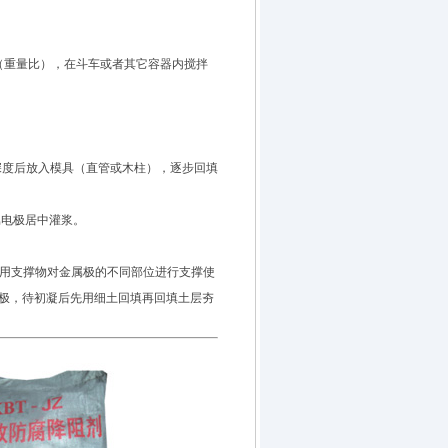
重量比），在斗车或者其它容器内搅拌
深度后放入模具（直管或木柱），逐步回填
电极居中灌浆。
，用支撑物对金属极的不同部位进行支撑使
极，待初凝后先用细土回填再回填土层夯