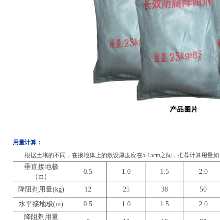
用量计算：
根据土壤的不同，在接地体上的敷设厚度应在5-15cm之间，推荐计算用量
垂直接地极
0.5
1.0
1.5
2.0
（
m
）
降阻剂用量
(kg)
12
25
38
50
水平接地极
(m)
0.5
1.0
1.5
2.0
降阻剂用量