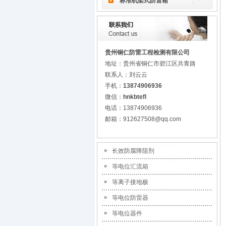
标准机架式防雷箱
贵州铜仁防雷工程检测有限公司
地址：贵州省铜仁市碧江区共青路
联系人：刘云云
手机：
13874906936
微信：
hnkbtefl
电话：13874906936
邮箱：912627508@qq.com
长效防腐降阻剂
等电位汇流箱
等离子接地极
等电位防雷器
等电位器件