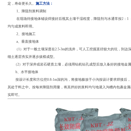
定，寿命更长久。
施工方法：
1、降阻剂浆料调制
在现场待接地体铺设焊接好后视其土壤干湿程度，降阻剂与水通常按2：1（
均匀成浆料即用。
2、接地施工
a、垂直接地体
（1）对于一般土壤深度在2.5-3m的浅井，可人工挖掘直径较大的坑，到达
细土逐层夯实并逐步拔模成型。
（2）对于深井或岩石硬质土壤，必须用钻机钻孔成型后放入备好的接地金属
b、水平接地体
按设计长度和方位挖0.8-1m深的沟，将接地极放于小沟按设计要求焊接后
其处于料之中。按每米降阻剂用量，将其拌好的浆料均匀地灌入沟槽内包裹金属
实即可。