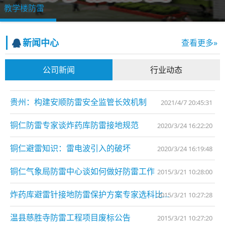
教学楼防雷
新闻中心
查看更多»
公司新闻
行业动态
贵州：构建安顺防雷安全监管长效机制
2021/4/7 20:45:31
铜仁防雷专家谈炸药库防雷接地规范
2020/3/24 16:22:20
铜仁避雷知识：雷电波引入的破坏
2020/3/24 16:19:48
铜仁气象局防雷中心谈如何做好防雷工作
2015/3/21 10:28:00
炸药库避雷针接地防雷保护方案专家选科比特防雷
2015/3/21 10:27:28
温县慈胜寺防雷工程项目废标公告
2015/3/21 10:27:20