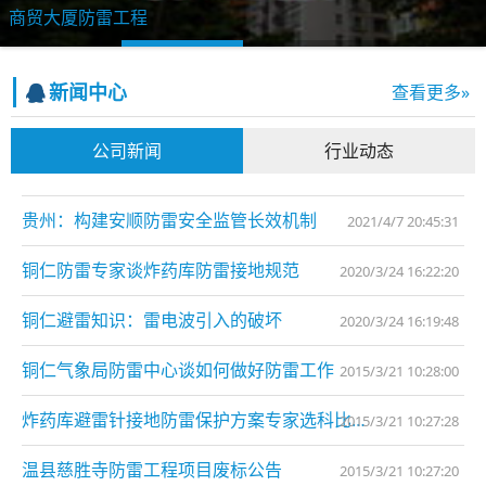
商贸大厦防雷工程
新闻中心
查看更多»
公司新闻
行业动态
贵州：构建安顺防雷安全监管长效机制
2021/4/7 20:45:31
铜仁防雷专家谈炸药库防雷接地规范
2020/3/24 16:22:20
铜仁避雷知识：雷电波引入的破坏
2020/3/24 16:19:48
铜仁气象局防雷中心谈如何做好防雷工作
2015/3/21 10:28:00
炸药库避雷针接地防雷保护方案专家选科比特防雷
2015/3/21 10:27:28
温县慈胜寺防雷工程项目废标公告
2015/3/21 10:27:20